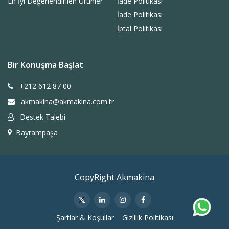
En İyi Değerlendirilen Ürünler
İade Politikası
İade Politikası
İptal Politikası
Bir Konuşma Başlat
+212 612 87 00
akmakina@akmakina.com.tr
Destek Talebi
Bayrampaşa
CopyRight Akmakina
Şartlar & Koşullar
Gizlilik Politikası