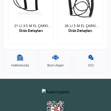
21 LI 3.5 M EL ÇARKI
26 LI 5 M EL ÇARKI
KA...
KABL...
Ürün Detayları
Ürün Detayları
Hakkımızda
Bize Ulaşın
SSS