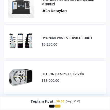
MERKEZİ
Ürün Detayları
HYUNDAI WIA T5 SERVICE ROBOT
$5,250.00
DETRON GXA-255H DİVİZÖR
$13,000.00
Toplam Fiyat
:
$0.00
(
)
Vergi :
$0.00