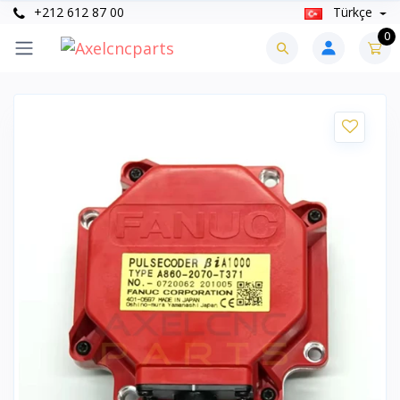
+212 612 87 00
Türkçe
0