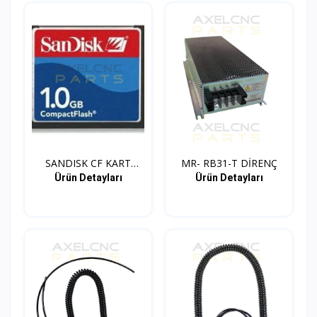
SANDISK CF KART
MR- RB31-T DİRENÇ
ADAPTOR...
Ürün Detayları
Ürün Detayları