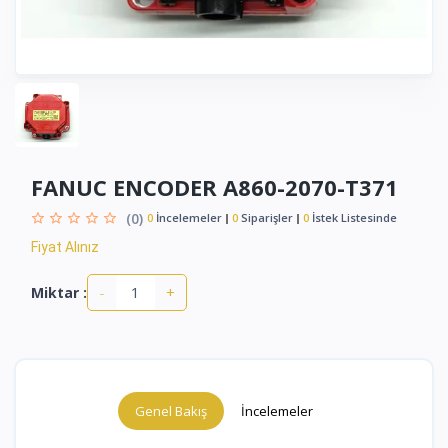
FANUC ENCODER A860-2070-T371
(0)
0
İncelemeler
0
Siparişler
0
İstek Listesinde
Fiyat Alınız
-
+
Miktar :
Genel Bakış
İncelemeler