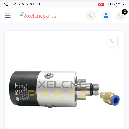
+212 612 87 00
Türkçe
0