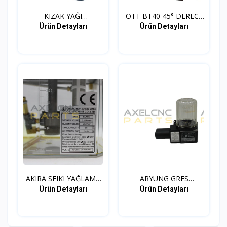
KIZAK YAĞI
OTT BT40-45° DERECE
AYRIŞTIRICI...
PUL...
Ürün Detayları
Ürün Detayları
AKIRA SEIKI YAĞLAMA
ARYUNG GRES
ÜNİ...
YAĞLAMA ÜNİ...
Ürün Detayları
Ürün Detayları