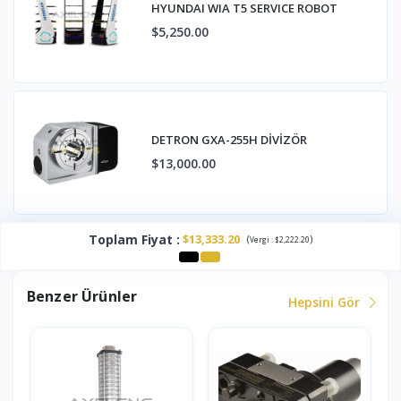
HYUNDAI WIA T5 SERVICE ROBOT
$5,250.00
DETRON GXA-255H DİVİZÖR
$13,000.00
Toplam Fiyat
:
$13,333.20
(
)
Vergi :
$2,222.20
Benzer Ürünler
Hepsini Gör