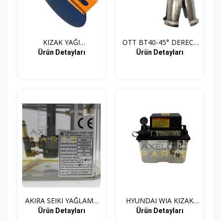
KIZAK YAĞI
OTT BT40-45° DERECE
AYRIŞTIRICI...
PUL...
Ürün Detayları
Ürün Detayları
AKIRA SEIKI YAĞLAMA
HYUNDAI WIA KIZAK
ÜNİ...
YAĞLA...
Ürün Detayları
Ürün Detayları