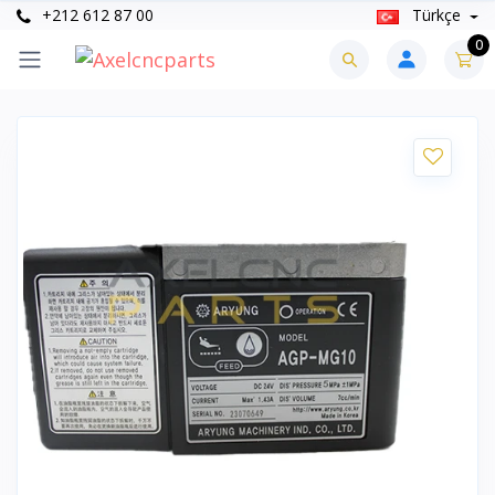
+212 612 87 00
Türkçe
0