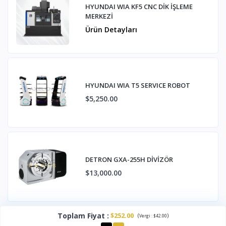
HYUNDAI WIA KF5 CNC DİK İŞLEME
MERKEZİ
Ürün Detayları
HYUNDAI WIA T5 SERVICE ROBOT
$5,250.00
DETRON GXA-255H DİVİZÖR
$13,000.00
Toplam Fiyat
:
$252.00
(
)
Vergi :
$42.00