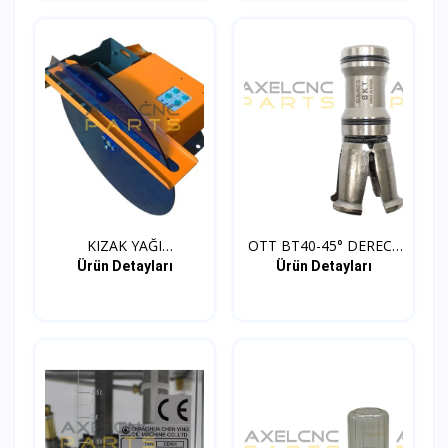
KIZAK YAĞI
OTT BT40-45° DERECE
AYRIŞTIRICI...
PUL...
Ürün Detayları
Ürün Detayları