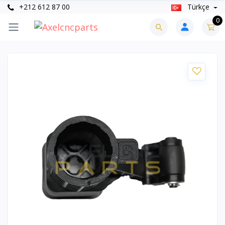
+212 612 87 00
Türkçe
0