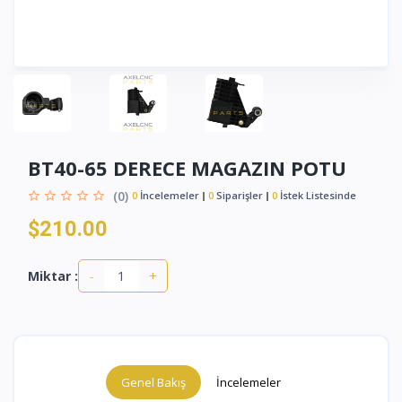
BT40-65 DERECE MAGAZIN POTU
(0)
0
İncelemeler
0
Siparişler
0
İstek Listesinde
$210.00
-
+
Miktar :
Genel Bakış
İncelemeler