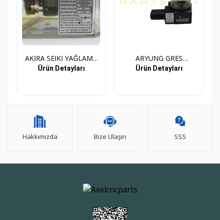
AKIRA SEIKI YAĞLAMA
ARYUNG GRES
ÜNİ...
YAĞLAMA ÜNİ...
Ürün Detayları
Ürün Detayları
Hakkımızda
Bize Ulaşın
SSS