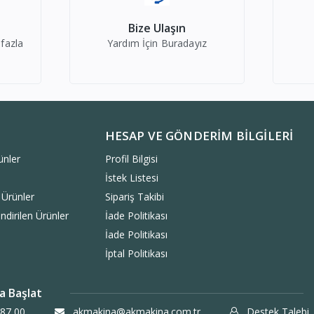
Bize Ulaşın
 fazla
Yardım İçin Buradayız
HESAP VE GÖNDERIM BILGILERI
ünler
Profil Bilgisi
İstek Listesi
 Ürünler
Sipariş Takibi
ndirilen Ürünler
İade Politikası
İade Politikası
İptal Politikası
a Başlat
87 00
akmakina@akmakina.com.tr
Destek Talebi