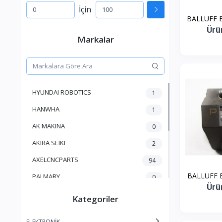
İçin
BALLUFF B
Ürü
Markalar
HYUNDAI ROBOTICS
1
HANWHA
1
AK MAKINA
0
AKIRA SEIKI
2
AXELCNCPARTS
94
BALLUFF B
PALMARY
0
Ürü
MITSUBISHI
23
Kategoriler
KAFO
0
ELEKTRONİK