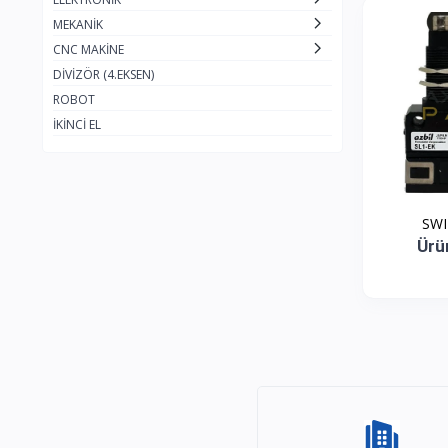
HYUNDAI WIA
3
MEKANİK
FANUC
38
CNC MAKİNE
DİVİZÖR (4.EKSEN)
ARYUNG
2
ROBOT
İKİNCİ EL
Ürü