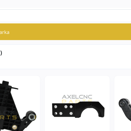
arka
)