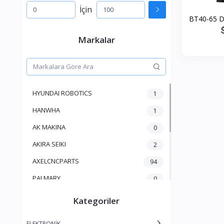
İçin
BT40-65 D
Markalar
HYUNDAI ROBOTICS
1
HANWHA
1
AK MAKINA
0
AKIRA SEIKI
2
AXELCNCPARTS
94
PALMARY
0
MITSUBISHI
23
Kategoriler
KAFO
0
ELEKTRONİK