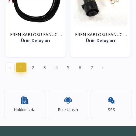
FREN KABLOSU FANUC 7
FREN KABLOSU FANUC 7
MT...
MT...
Ürün Detayları
Ürün Detayları
‹
1
2
3
4
5
6
7
›
Hakkımızda
Bize Ulaşın
SSS