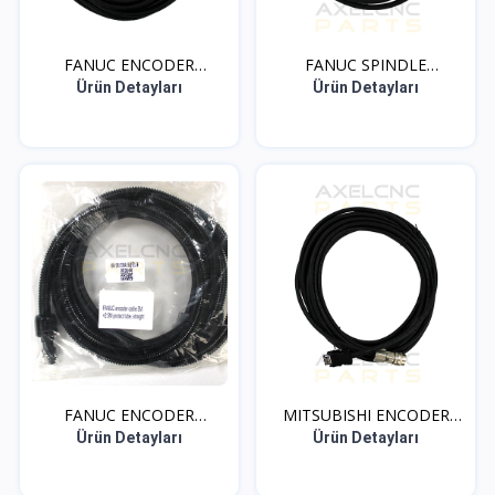
FANUC ENCODER
FANUC SPINDLE
KABLOSU
ENCODER K...
Ürün Detayları
Ürün Detayları
FANUC ENCODER
MITSUBISHI ENCODER
KABLOSU 5...
SPIR...
Ürün Detayları
Ürün Detayları