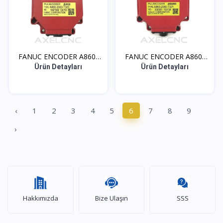
FANUC ENCODER A860-
FANUC ENCODER A860-
202...
205...
Ürün Detayları
Ürün Detayları
‹
1
2
3
4
5
6
7
8
9
›
Hakkımızda
Bize Ulaşın
SSS