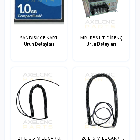
SANDISK CF KART
MR- RB31-T DİRENÇ
ADAPTOR...
Ürün Detayları
Ürün Detayları
21 LI 3.5 M EL ÇARKI
26 LI 5 M EL ÇARKI