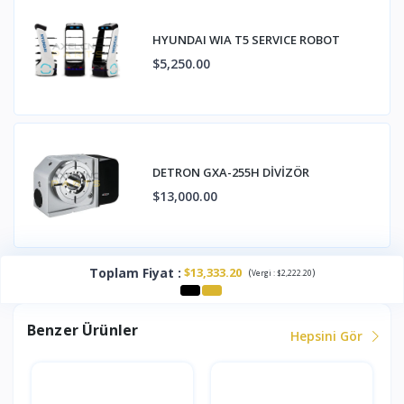
HYUNDAI WIA T5 SERVICE ROBOT
$5,250.00
DETRON GXA-255H DİVİZÖR
$13,000.00
Toplam Fiyat
:
$13,333.20
(
)
Vergi :
$2,222.20
Benzer Ürünler
Hepsini Gör