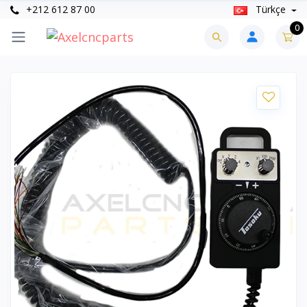
+212 612 87 00
Türkçe
0