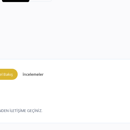
l Bakış
İncelemeler
NDEN İLETİŞİME GEÇİNİZ.