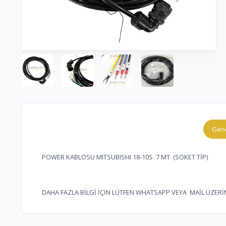
Gene
POWER KABLOSU MITSUBISHI 18-10S 7 MT (SOKET TİP)
DAHA FAZLA BİLGİ İÇİN LÜTFEN WHATSAPP VEYA MAİL ÜZERİ