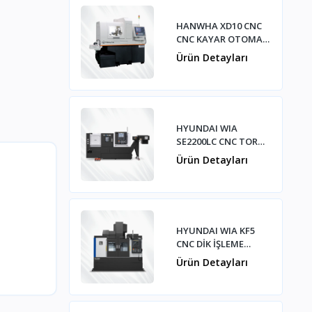
HANWHA XD10 CNC
CNC KAYAR OTOMAT
TEZGAHI
Ürün Detayları
HYUNDAI WIA
SE2200LC CNC TORNA
TEZGAHI
Ürün Detayları
HYUNDAI WIA KF5
CNC DİK İŞLEME
MERKEZİ
Ürün Detayları