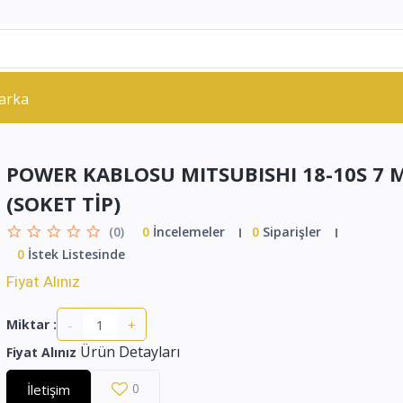
arka
POWER KABLOSU MITSUBISHI 18-10S 7 
(SOKET TİP)
(0)
0
İncelemeler
0
Siparişler
0
İstek Listesinde
Fiyat Alınız
-
+
Miktar :
Ürün Detayları
Fiyat Alınız
0
İletişim