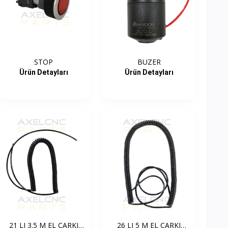
STOP
BUZER
Ürün Detayları
Ürün Detayları
21 LI 3.5 M EL ÇARKI
26 LI 5 M EL ÇARKI