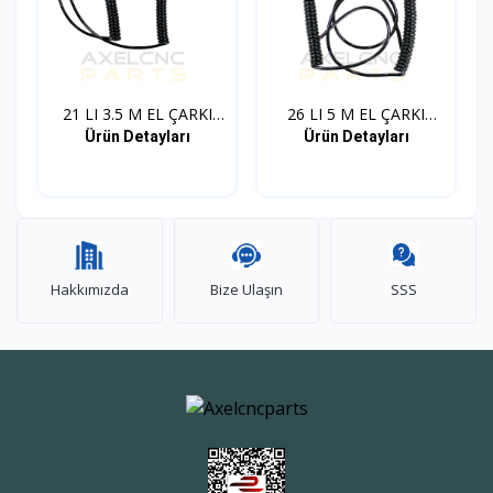
21 LI 3.5 M EL ÇARKI
26 LI 5 M EL ÇARKI
KA...
KABL...
Ürün Detayları
Ürün Detayları
Hakkımızda
Bize Ulaşın
SSS