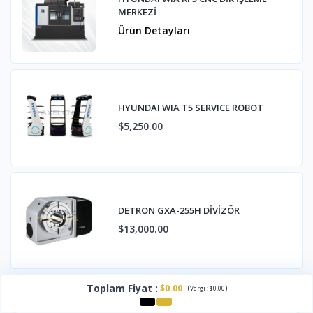
MERKEZİ
Ürün Detayları
HYUNDAI WIA T5 SERVICE ROBOT
$5,250.00
DETRON GXA-255H DİVİZÖR
$13,000.00
Toplam Fiyat
:
$0.00
(
)
Vergi :
$0.00