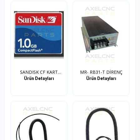
SANDISK CF KART
MR- RB31-T DİRENÇ
ADAPTOR...
Ürün Detayları
Ürün Detayları