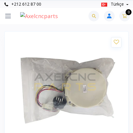
+212 612 87 00
Türkçe
0