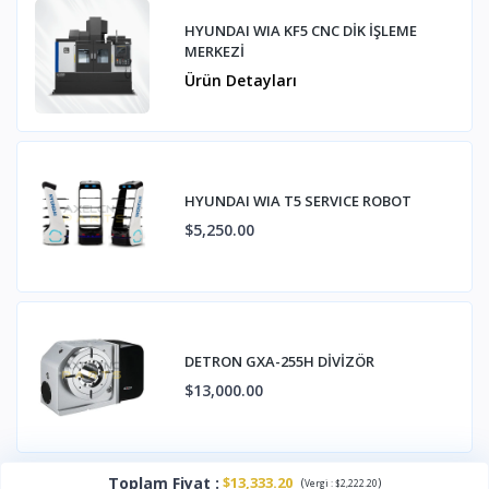
HYUNDAI WIA KF5 CNC DİK İŞLEME
MERKEZİ
Ürün Detayları
HYUNDAI WIA T5 SERVICE ROBOT
$5,250.00
DETRON GXA-255H DİVİZÖR
$13,000.00
Toplam Fiyat
:
$13,333.20
(
)
Vergi :
$2,222.20