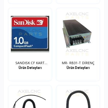
SANDISK CF KART
MR- RB31-T DİRENÇ
ADAPTOR...
Ürün Detayları
Ürün Detayları