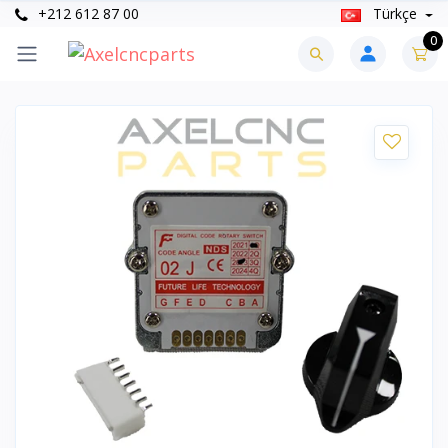
+212 612 87 00
Türkçe
0